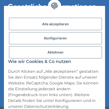
Gesetzliche Informationen
Versandinformationen
Alle akzeptieren
Datenschutz
Konfigurieren
AGB
Widerrufsrecht
Ablehnen
Impressum
Wie wir Cookies & Co nutzen
Durch Klicken auf „Alle akzeptieren“ gestatten
Sie den Einsatz folgender Dienste auf unserer
Website: ReCaptcha, Google Maps. Sie können
die Einstellung jederzeit ändern
* Alle Preise inkl. gesetzlicher USt., zzgl.
(Fingerabdruck-Icon links unten). Weitere
Versand
Details finden Sie unter
Konfigurieren
und in
unserer
Datenschutzerklärung
.