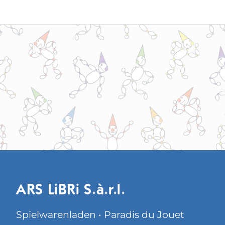
ARS LiBRi S.à.r.l.
Spielwarenladen • Paradis du Jouet