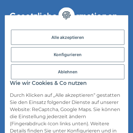
Gesetzliche Informationen
Versandinformationen
Alle akzeptieren
Datenschutz
Konfigurieren
AGB
Widerrufsrecht
Ablehnen
Impressum
Wie wir Cookies & Co nutzen
Durch Klicken auf „Alle akzeptieren“ gestatten
Sie den Einsatz folgender Dienste auf unserer
Website: ReCaptcha, Google Maps. Sie können
die Einstellung jederzeit ändern
* Alle Preise inkl. gesetzlicher USt., zzgl.
(Fingerabdruck-Icon links unten). Weitere
Versand
Details finden Sie unter
Konfigurieren
und in