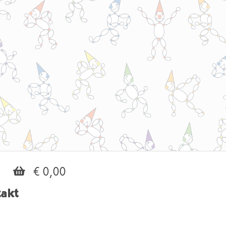
€ 0,00
akt