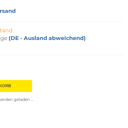
rsand
tand
age
(DE - Ausland abweichend)
NKORB
rden geladen ...