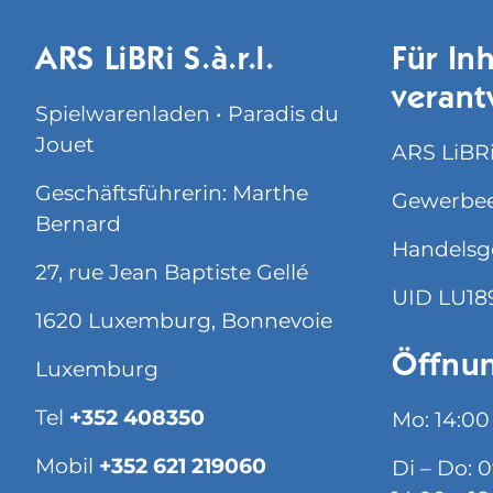
ARS LiBRi S.à.r.l.
Für Inh
verant
Spielwarenladen • Paradis du
Jouet
ARS LiBRi 
Geschäftsführerin: Marthe
Gewerbee
Bernard
Handelsg
27, rue Jean Baptiste Gellé
UID LU18
1620 Luxemburg, Bonnevoie
Öffnun
Luxemburg
Tel
+352 408350
Mo: 14:00
Mobil
+352 621 219060
Di – Do: 