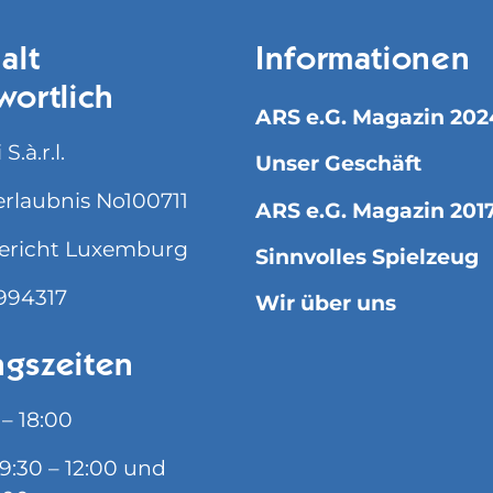
alt
Informationen
wortlich
ARS e.G. Magazin 202
S.à.r.l.
Unser Geschäft
rlaubnis No100711
ARS e.G. Magazin 201
ericht Luxemburg
Sinnvolles Spielzeug
994317
Wir über uns
gszeiten
 – 18:00
09:30 – 12:00 und