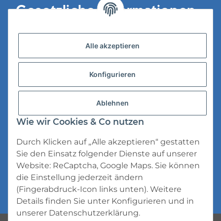
Gesetzliche Informationen
Versandinformationen
Alle akzeptieren
Datenschutz
Konfigurieren
AGB
Widerrufsrecht
Ablehnen
Impressum
Wie wir Cookies & Co nutzen
Durch Klicken auf „Alle akzeptieren“ gestatten
Sie den Einsatz folgender Dienste auf unserer
Website: ReCaptcha, Google Maps. Sie können
die Einstellung jederzeit ändern
* Alle Preise inkl. gesetzlicher USt., zzgl.
(Fingerabdruck-Icon links unten). Weitere
Versand
Details finden Sie unter
Konfigurieren
und in
unserer
Datenschutzerklärung
.