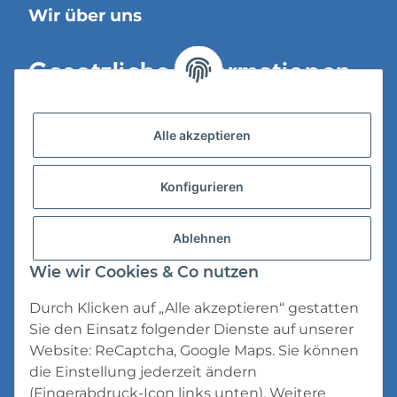
Wir über uns
Gesetzliche Informationen
Versandinformationen
Alle akzeptieren
Datenschutz
Konfigurieren
AGB
Widerrufsrecht
Ablehnen
Impressum
Wie wir Cookies & Co nutzen
Durch Klicken auf „Alle akzeptieren“ gestatten
Sie den Einsatz folgender Dienste auf unserer
Website: ReCaptcha, Google Maps. Sie können
die Einstellung jederzeit ändern
* Alle Preise inkl. gesetzlicher USt., zzgl.
(Fingerabdruck-Icon links unten). Weitere