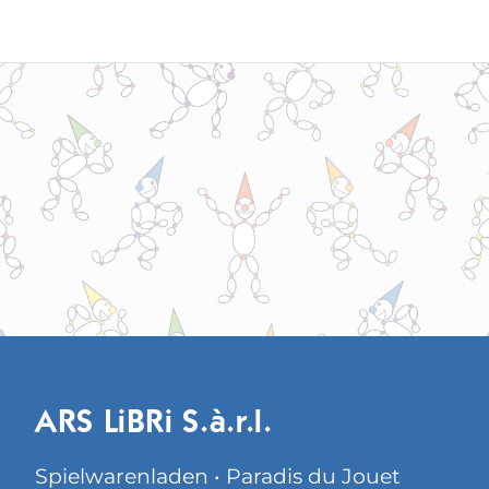
ARS LiBRi S.à.r.l.
Spielwarenladen • Paradis du Jouet