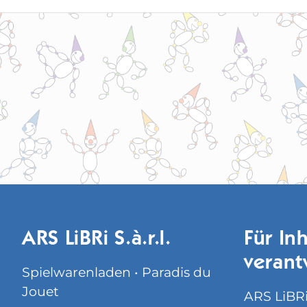
ARS LiBRi S.à.r.l.
Für Inh
verant
Spielwarenladen • Paradis du
Jouet
ARS LiBRi 