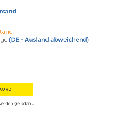
rsand
tand
age
(DE - Ausland abweichend)
NKORB
rden geladen ...