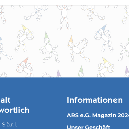
alt
Informationen
wortlich
ARS e.G. Magazin 202
S.à.r.l.
Unser Geschäft