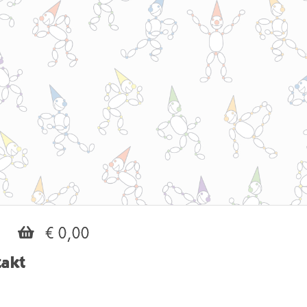
€ 0,00
akt