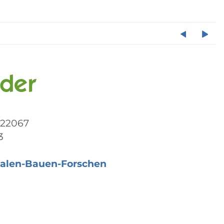
lder
022067
3
alen-Bauen-Forschen