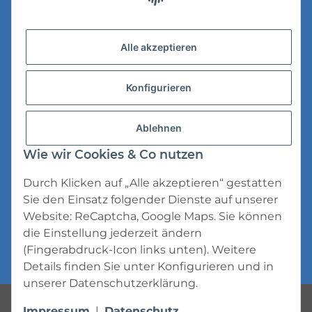
Versandinformationen
Alle akzeptieren
Datenschutz
Konfigurieren
AGB
Widerrufsrecht
Ablehnen
Impressum
Wie wir Cookies & Co nutzen
Durch Klicken auf „Alle akzeptieren“ gestatten
Sie den Einsatz folgender Dienste auf unserer
Website: ReCaptcha, Google Maps. Sie können
die Einstellung jederzeit ändern
* Alle Preise inkl. gesetzlicher USt., zzgl.
(Fingerabdruck-Icon links unten). Weitere
Versand
Details finden Sie unter
Konfigurieren
und in
unserer
Datenschutzerklärung
.
Powered by
JTL-Shop
Impressum
|
Datenschutz