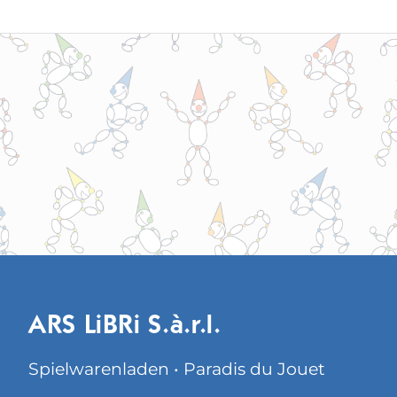
ARS LiBRi S.à.r.l.
Spielwarenladen • Paradis du Jouet