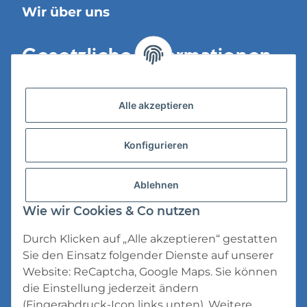
Wir über uns
Gesetzliche Informationen
Versandinformationen
Alle akzeptieren
Datenschutz
Konfigurieren
AGB
Widerrufsrecht
Ablehnen
Impressum
Wie wir Cookies & Co nutzen
Durch Klicken auf „Alle akzeptieren“ gestatten
Sie den Einsatz folgender Dienste auf unserer
Website: ReCaptcha, Google Maps. Sie können
die Einstellung jederzeit ändern
* Alle Preise inkl. gesetzlicher USt., zzgl.
(Fingerabdruck-Icon links unten). Weitere