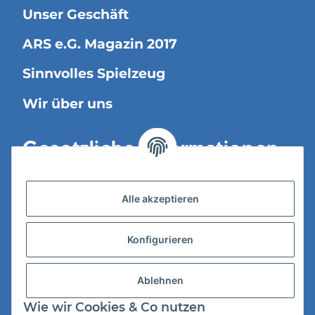
Unser Geschäft
ARS e.G. Magazin 2017
Sinnvolles Spielzeug
Wir über uns
Gesetzliche Informationen
Versandinformationen
Alle akzeptieren
Datenschutz
Konfigurieren
AGB
Widerrufsrecht
Ablehnen
Impressum
Wie wir Cookies & Co nutzen