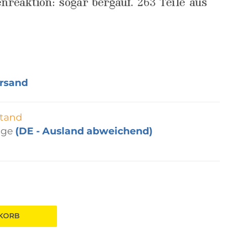
enreaktion: sogar bergauf. 263 Teile aus
rsand
tand
age
(DE - Ausland abweichend)
NKORB