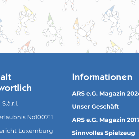
alt
Informationen
wortlich
ARS e.G. Magazin 202
S.à.r.l.
Unser Geschäft
rlaubnis No100711
ARS e.G. Magazin 201
ericht Luxemburg
Sinnvolles Spielzeug