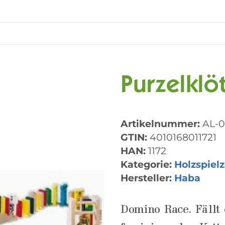
Purzelklö
Artikelnummer:
AL-
GTIN:
4010168011721
HAN:
1172
Kategorie:
Holzspiel
Hersteller:
Haba
Domino Race. Fällt e