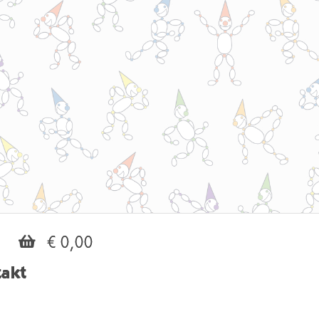
€ 0,00
akt