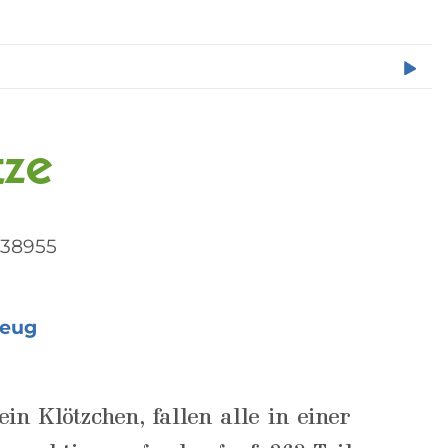
tze
038955
zeug
in Klötzchen, fallen alle in einer