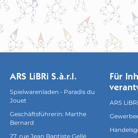
ARS LiBRi S.à.r.l.
Für Inh
verant
Spielwarenladen • Paradis du
Jouet
ARS LiBRi 
Geschäftsführerin: Marthe
Gewerbee
Bernard
Handelsg
27, rue Jean Baptiste Gellé