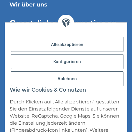
Wir über uns
Gesetzliche Informationen
Versandinformationen
Alle akzeptieren
Datenschutz
Konfigurieren
AGB
Widerrufsrecht
Ablehnen
Impressum
Wie wir Cookies & Co nutzen
Durch Klicken auf „Alle akzeptieren“ gestatten
Sie den Einsatz folgender Dienste auf unserer
Website: ReCaptcha, Google Maps. Sie können
die Einstellung jederzeit ändern
* Alle Preise inkl. gesetzlicher USt., zzgl.
(Fingerabdruck-Icon links unten). Weitere