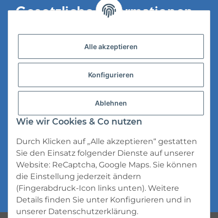
Gesetzliche Informationen
Versandinformationen
Alle akzeptieren
Datenschutz
Konfigurieren
AGB
Widerrufsrecht
Ablehnen
Impressum
Wie wir Cookies & Co nutzen
Durch Klicken auf „Alle akzeptieren“ gestatten
Sie den Einsatz folgender Dienste auf unserer
Website: ReCaptcha, Google Maps. Sie können
die Einstellung jederzeit ändern
* Alle Preise inkl. gesetzlicher USt., zzgl.
(Fingerabdruck-Icon links unten). Weitere
Versand
Details finden Sie unter
Konfigurieren
und in
unserer
Datenschutzerklärung
.