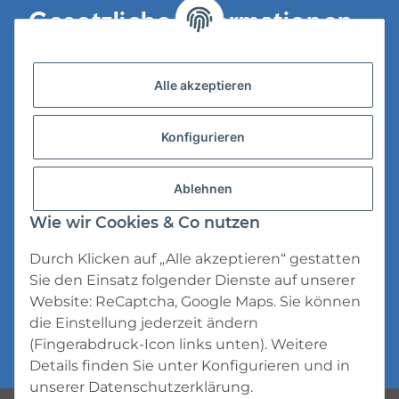
Gesetzliche Informationen
Versandinformationen
Alle akzeptieren
Datenschutz
Konfigurieren
AGB
Widerrufsrecht
Ablehnen
Impressum
Wie wir Cookies & Co nutzen
Durch Klicken auf „Alle akzeptieren“ gestatten
Sie den Einsatz folgender Dienste auf unserer
Website: ReCaptcha, Google Maps. Sie können
die Einstellung jederzeit ändern
* Alle Preise inkl. gesetzlicher USt., zzgl.
(Fingerabdruck-Icon links unten). Weitere
Versand
Details finden Sie unter
Konfigurieren
und in
unserer
Datenschutzerklärung
.