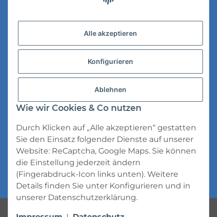
Versandinformationen
Alle akzeptieren
Datenschutz
Konfigurieren
AGB
Widerrufsrecht
Ablehnen
Impressum
Wie wir Cookies & Co nutzen
Durch Klicken auf „Alle akzeptieren“ gestatten
Sie den Einsatz folgender Dienste auf unserer
Website: ReCaptcha, Google Maps. Sie können
die Einstellung jederzeit ändern
* Alle Preise inkl. gesetzlicher USt., zzgl.
(Fingerabdruck-Icon links unten). Weitere
Versand
Details finden Sie unter
Konfigurieren
und in
unserer
Datenschutzerklärung
.
Powered by
JTL-Shop
Impressum
|
Datenschutz