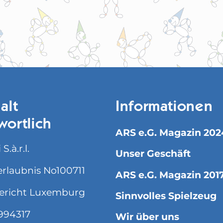
alt
Informationen
wortlich
ARS e.G. Magazin 202
S.à.r.l.
Unser Geschäft
rlaubnis No100711
ARS e.G. Magazin 201
ericht Luxemburg
Sinnvolles Spielzeug
994317
Wir über uns