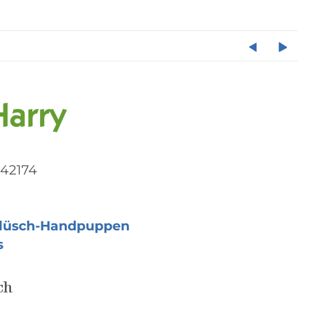
Harry
42174
lüsch-Handpuppen
s
ch