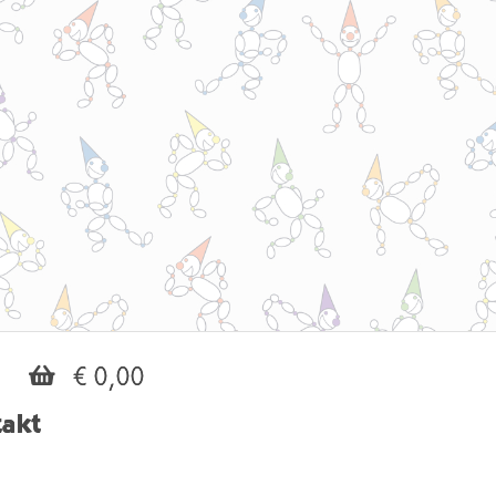
€ 0,00
akt