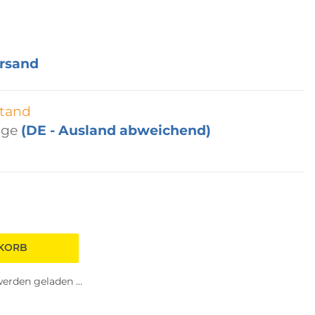
rsand
tand
age
(DE - Ausland abweichend)
NKORB
rden geladen ...