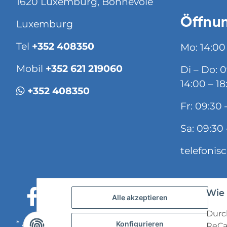
1620 Luxemburg, Bonnevoie
Öffnun
Luxemburg
Tel
+352 408350
Mo: 14:00
Mobil
+352 621 219060
Di – Do: 
14:00 – 18
+352 408350
Fr: 09:30 
Sa: 09:30 
telefonis
Wie 
Alle akzeptieren
Durch
* Alle Preise inkl. gesetzlicher USt., zzgl.
Versand
Konfigurieren
ReCa