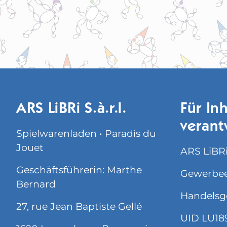
ARS LiBRi S.à.r.l.
Für Inh
verant
Spielwarenladen • Paradis du
Jouet
ARS LiBRi 
Geschäftsführerin: Marthe
Gewerbee
Bernard
Handelsg
27, rue Jean Baptiste Gellé
UID LU18