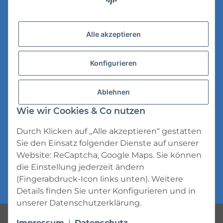
Versandinformationen
Alle akzeptieren
Datenschutz
Konfigurieren
AGB
Widerrufsrecht
Ablehnen
Impressum
Wie wir Cookies & Co nutzen
Durch Klicken auf „Alle akzeptieren“ gestatten
Sie den Einsatz folgender Dienste auf unserer
Website: ReCaptcha, Google Maps. Sie können
die Einstellung jederzeit ändern
* Alle Preise inkl. gesetzlicher USt., zzgl.
(Fingerabdruck-Icon links unten). Weitere
Versand
Details finden Sie unter
Konfigurieren
und in
unserer
Datenschutzerklärung
.
Powered by
JTL-Shop
Impressum
|
Datenschutz