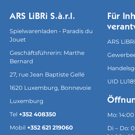
ARS LiBRi S.à.r.l.
Für Inh
verant
Spielwarenladen • Paradis du
Jouet
ARS LiBRi 
Geschäftsführerin: Marthe
Gewerbee
Bernard
Handelsg
27, rue Jean Baptiste Gellé
UID LU18
1620 Luxemburg, Bonnevoie
Öffnun
Luxemburg
Tel
+352 408350
Mo: 14:00
Mobil
+352 621 219060
Di – Do: 