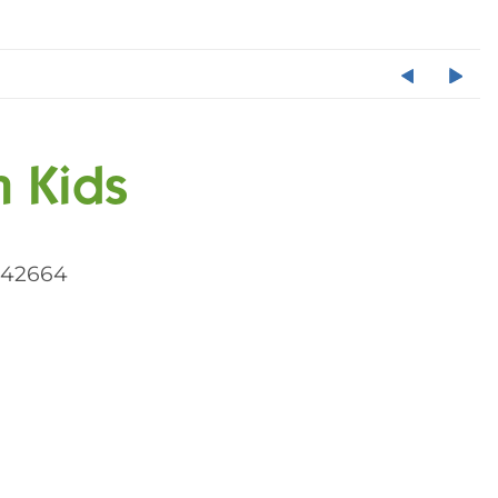
m Kids
042664