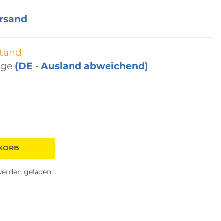
rsand
tand
age
(DE - Ausland abweichend)
NKORB
rden geladen ...