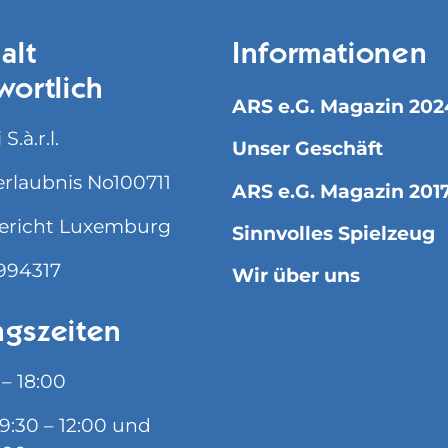
alt
Informationen
wortlich
ARS e.G. Magazin 202
S.à.r.l.
Unser Geschäft
rlaubnis No100711
ARS e.G. Magazin 201
ericht Luxemburg
Sinnvolles Spielzeug
994317
Wir über uns
gszeiten
 – 18:00
09:30 – 12:00 und