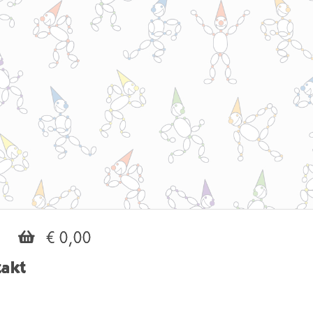
€ 0,00
akt