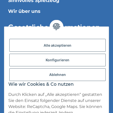
Sinnvolles Spielzeug
Wir über uns
Gesetzliche Informationen
Versandinformationen
Alle akzeptieren
Datenschutz
Konfigurieren
AGB
Widerrufsrecht
Ablehnen
Impressum
Wie wir Cookies & Co nutzen
Durch Klicken auf „Alle akzeptieren“ gestatten
Sie den Einsatz folgender Dienste auf unserer
Website: ReCaptcha, Google Maps. Sie können
die Einstellung jederzeit ändern