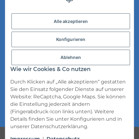
Versandinformationen
Alle akzeptieren
Datenschutz
Konfigurieren
AGB
Widerrufsrecht
Ablehnen
Impressum
Wie wir Cookies & Co nutzen
Durch Klicken auf „Alle akzeptieren“ gestatten
Sie den Einsatz folgender Dienste auf unserer
Website: ReCaptcha, Google Maps. Sie können
die Einstellung jederzeit ändern
* Alle Preise inkl. gesetzlicher USt., zzgl.
(Fingerabdruck-Icon links unten). Weitere
Versand
Details finden Sie unter
Konfigurieren
und in
unserer
Datenschutzerklärung
.
Powered by
JTL-Shop
Impressum
|
Datenschutz