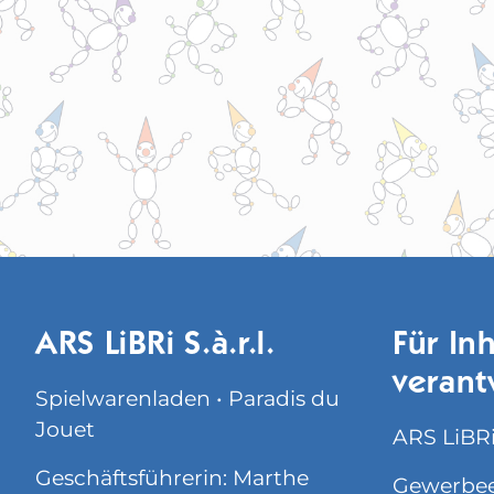
ARS LiBRi S.à.r.l.
Für Inh
verant
Spielwarenladen • Paradis du
Jouet
ARS LiBRi 
Geschäftsführerin: Marthe
Gewerbee