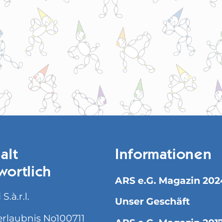
alt
Informationen
wortlich
ARS e.G. Magazin 202
S.à.r.l.
Unser Geschäft
rlaubnis No100711