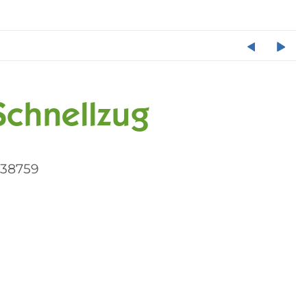
Schnellzug
038759