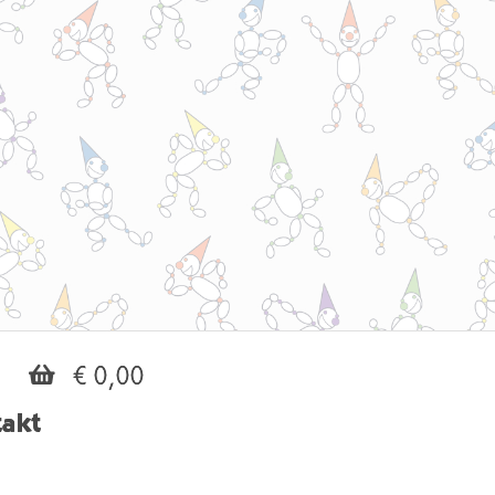
€ 0,00
akt