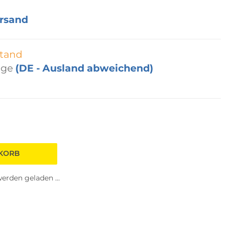
rsand
tand
age
(DE - Ausland abweichend)
NKORB
rden geladen ...