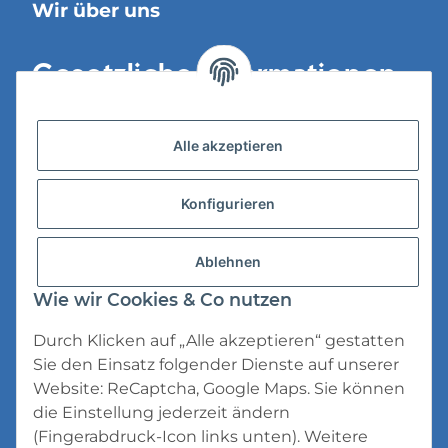
Wir über uns
Gesetzliche Informationen
Versandinformationen
Alle akzeptieren
Datenschutz
Konfigurieren
AGB
Widerrufsrecht
Ablehnen
Impressum
Wie wir Cookies & Co nutzen
Durch Klicken auf „Alle akzeptieren“ gestatten
Sie den Einsatz folgender Dienste auf unserer
Website: ReCaptcha, Google Maps. Sie können
die Einstellung jederzeit ändern
* Alle Preise inkl. gesetzlicher USt., zzgl.
(Fingerabdruck-Icon links unten). Weitere