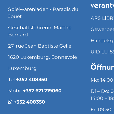
verant
Spielwarenladen • Paradis du
Jouet
ARS LiBRi 
Geschäftsführerin: Marthe
Gewerbee
Bernard
Handelsg
27, rue Jean Baptiste Gellé
UID LU18
1620 Luxemburg, Bonnevoie
Öffnun
Luxemburg
Tel
+352 408350
Mo: 14:00
Mobil
+352 621 219060
Di – Do: 
14:00 – 18
+352 408350
Fr: 09:30 