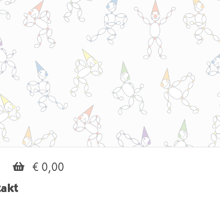
€ 0,00
akt