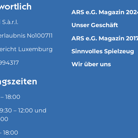
wortlich
ARS e.G. Magazin 202
S.à.r.l.
Unser Geschäft
rlaubnis No100711
ARS e.G. Magazin 201
ericht Luxemburg
Sinnvolles Spielzeug
994317
Wir über uns
gszeiten
 – 18:00
09:30 – 12:00 und
:00
– 18:00