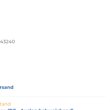
043240
rsand
tand