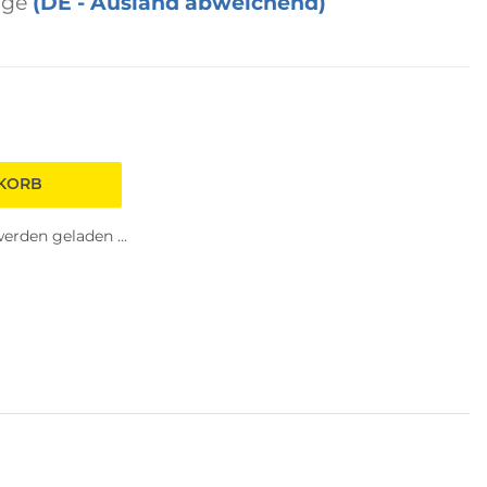
age
(DE - Ausland abweichend)
NKORB
rden geladen ...