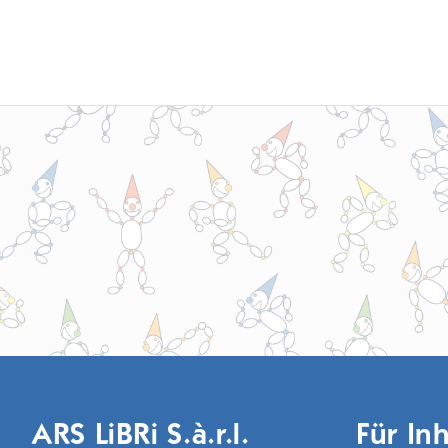
ARS LiBRi S.à.r.l.
Für Inh