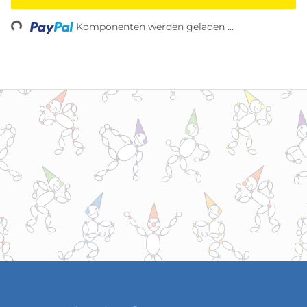
ading...
Komponenten werden geladen ...