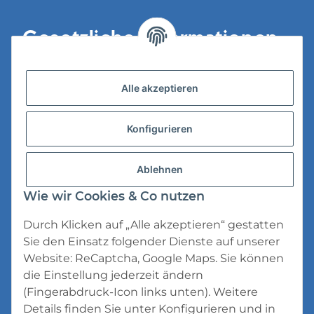
Gesetzliche Informationen
Versandinformationen
Alle akzeptieren
Datenschutz
Konfigurieren
AGB
Widerrufsrecht
Ablehnen
Impressum
Wie wir Cookies & Co nutzen
Durch Klicken auf „Alle akzeptieren“ gestatten
Sie den Einsatz folgender Dienste auf unserer
Website: ReCaptcha, Google Maps. Sie können
die Einstellung jederzeit ändern
* Alle Preise inkl. gesetzlicher USt., zzgl.
(Fingerabdruck-Icon links unten). Weitere
Versand
Details finden Sie unter
Konfigurieren
und in