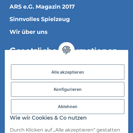
ARS e.G. Magazin 2017
Sinnvolles Spielzeug
Wir über uns
Gesetzliche Informationen
Versandinformationen
Alle akzeptieren
Datenschutz
Konfigurieren
AGB
Widerrufsrecht
Ablehnen
Impressum
Wie wir Cookies & Co nutzen
Durch Klicken auf „Alle akzeptieren“ gestatten