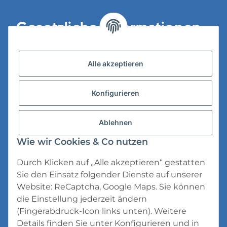
Gesetzliche Informationen
Versandinformationen
Alle akzeptieren
Datenschutz
Konfigurieren
AGB
Widerrufsrecht
Ablehnen
Impressum
Wie wir Cookies & Co nutzen
Durch Klicken auf „Alle akzeptieren“ gestatten
Sie den Einsatz folgender Dienste auf unserer
Website: ReCaptcha, Google Maps. Sie können
die Einstellung jederzeit ändern
* Alle Preise inkl. gesetzlicher USt., zzgl.
(Fingerabdruck-Icon links unten). Weitere
Versand
Details finden Sie unter
Konfigurieren
und in