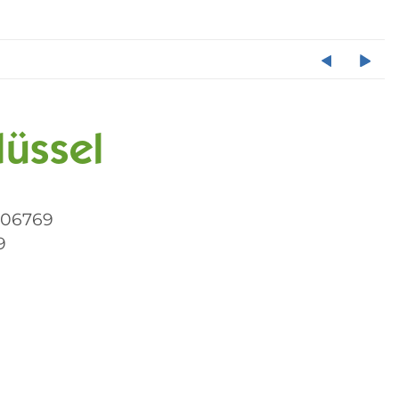
lüssel
006769
9