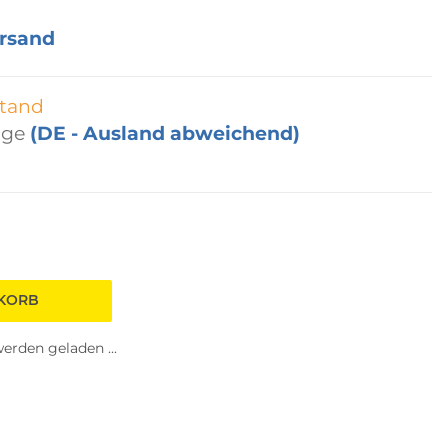
rsand
tand
age
(DE - Ausland abweichend)
NKORB
rden geladen ...