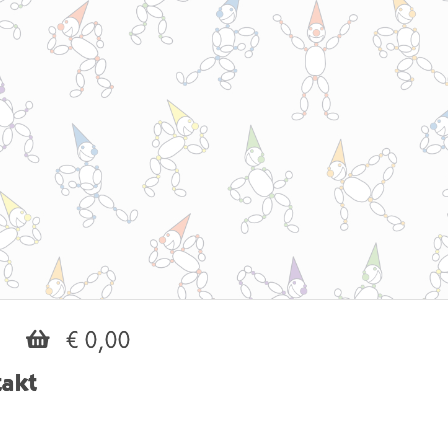
€ 0,00
akt