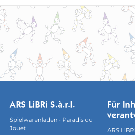
ARS LiBRi S.à.r.l.
Für Inh
verant
Spielwarenladen • Paradis du
Jouet
ARS LiBRi 