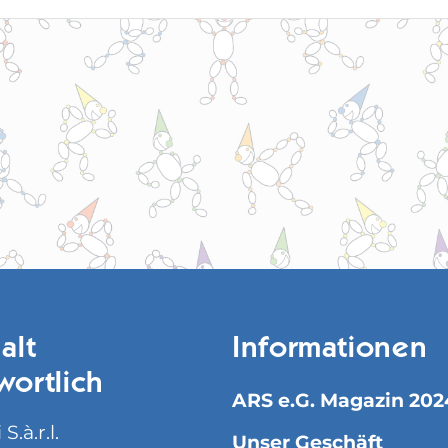
alt
Informationen
wortlich
ARS e.G. Magazin 202
S.à.r.l.
Unser Geschäft