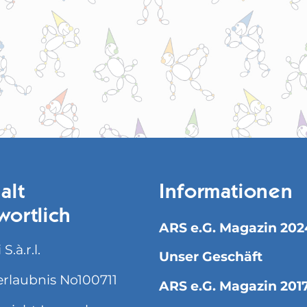
alt
Informationen
wortlich
ARS e.G. Magazin 202
S.à.r.l.
Unser Geschäft
rlaubnis No100711
ARS e.G. Magazin 201