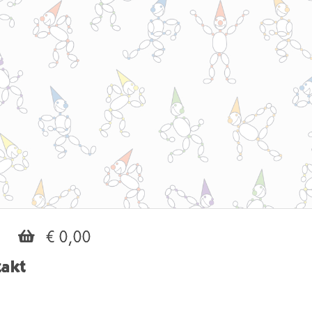
€ 0,00
akt