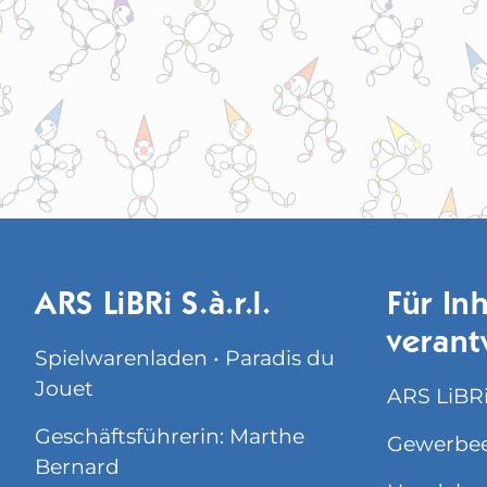
ARS LiBRi S.à.r.l.
Für Inh
verant
Spielwarenladen • Paradis du
Jouet
ARS LiBRi 
Geschäftsführerin: Marthe
Gewerbee
Bernard