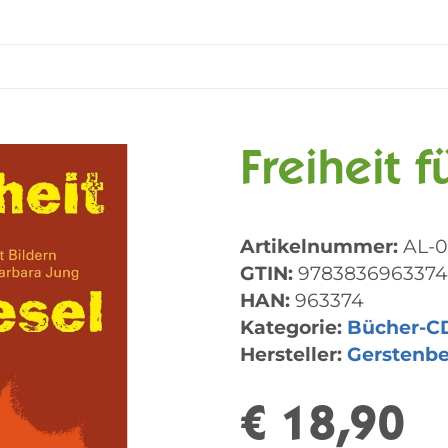
Freiheit 
Artikelnummer:
AL-0
GTIN:
9783836963374
HAN:
963374
Kategorie:
Bücher-C
Hersteller:
Gerstenb
€ 18,90