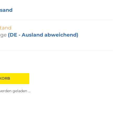
rsand
tand
age
(DE - Ausland abweichend)
NKORB
rden geladen ...