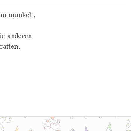
an munkelt,
ie anderen
ratten,