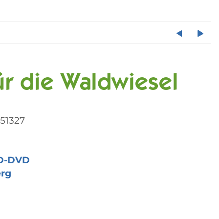
für die Waldwiesel
51327
D-DVD
erg