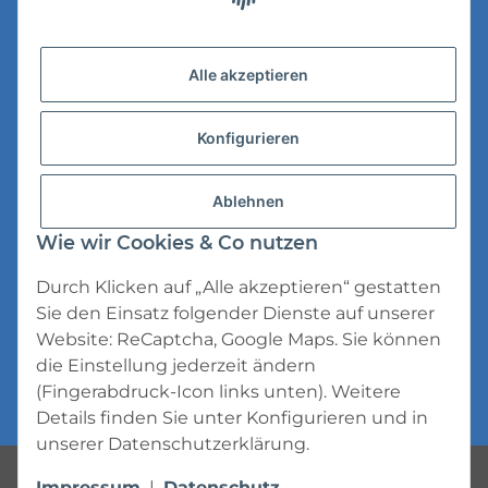
Versandinformationen
Alle akzeptieren
Datenschutz
Konfigurieren
AGB
Widerrufsrecht
Ablehnen
Impressum
Wie wir Cookies & Co nutzen
Durch Klicken auf „Alle akzeptieren“ gestatten
Sie den Einsatz folgender Dienste auf unserer
Website: ReCaptcha, Google Maps. Sie können
die Einstellung jederzeit ändern
* Alle Preise inkl. gesetzlicher USt., zzgl.
(Fingerabdruck-Icon links unten). Weitere
Versand
Details finden Sie unter
Konfigurieren
und in
unserer
Datenschutzerklärung
.
Powered by
JTL-Shop
Impressum
|
Datenschutz