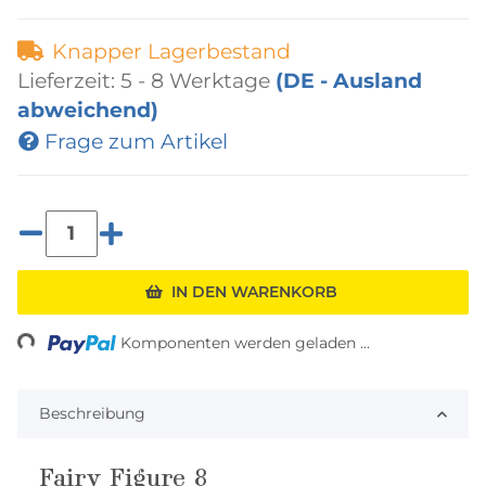
Knapper Lagerbestand
Lieferzeit:
5 - 8 Werktage
(DE - Ausland
abweichend)
Frage zum Artikel
ading...
IN DEN WARENKORB
Komponenten werden geladen ...
Beschreibung
Fairy Figure 8