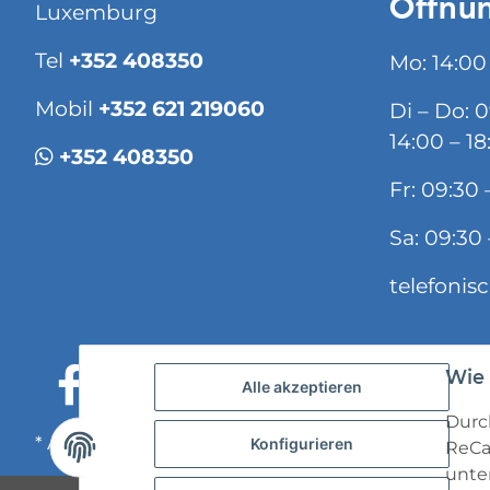
Öffnun
Luxemburg
Tel
+352 408350
Mo: 14:00
Mobil
+352 621 219060
Di – Do: 
14:00 – 18
+352 408350
Fr: 09:30 
Sa: 09:30 
telefonis
Wie 
Alle akzeptieren
Durch
* Alle Preise inkl. gesetzlicher USt., zzgl.
Versand
Konfigurieren
ReCa
unten