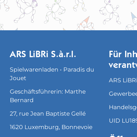
ARS LiBRi S.à.r.l.
Für Inh
verant
Spielwarenladen • Paradis du
Jouet
ARS LiBRi 
Geschäftsführerin: Marthe
Gewerbee
Bernard
Handelsg
27, rue Jean Baptiste Gellé
UID LU18
1620 Luxemburg, Bonnevoie