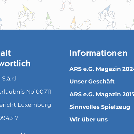
alt
Informationen
wortlich
ARS e.G. Magazin 202
S.à.r.l.
Unser Geschäft
rlaubnis No100711
ARS e.G. Magazin 201
ericht Luxemburg
Sinnvolles Spielzeug
994317
Wir über uns