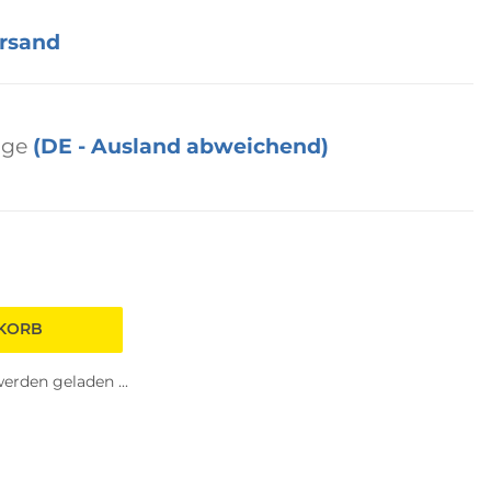
rsand
age
(DE - Ausland abweichend)
NKORB
rden geladen ...