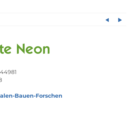
rte Neon
044981
8
alen-Bauen-Forschen