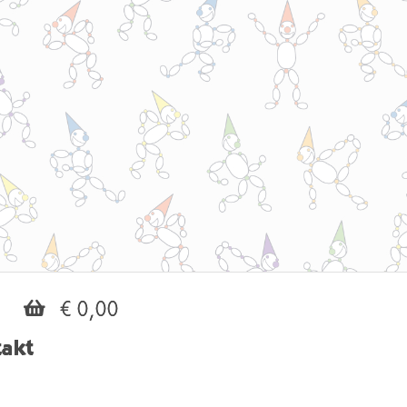
€ 0,00
akt