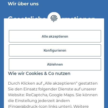
Wir über uns
Gesetzliche Informationen
Versandinformationen
Alle akzeptieren
Datenschutz
Konfigurieren
AGB
Widerrufsrecht
Ablehnen
Impressum
Wie wir Cookies & Co nutzen
Durch Klicken auf „Alle akzeptieren“ gestatten
Sie den Einsatz folgender Dienste auf unserer
Website: ReCaptcha, Google Maps. Sie können
die Einstellung jederzeit ändern
* Alle Preise inkl. gesetzlicher USt., zzgl.
(Fingerabdruck-Icon links unten). Weitere