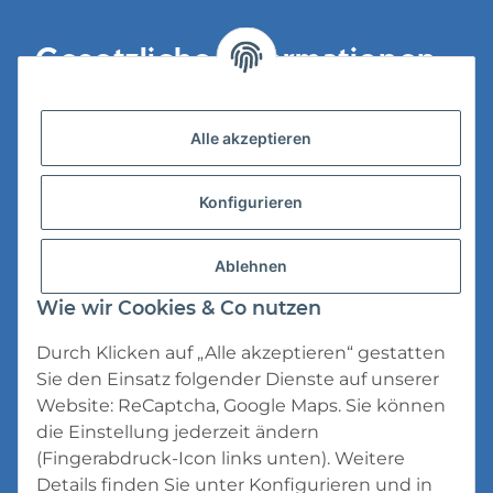
Gesetzliche Informationen
Versandinformationen
Alle akzeptieren
Datenschutz
Konfigurieren
AGB
Widerrufsrecht
Ablehnen
Impressum
Wie wir Cookies & Co nutzen
Durch Klicken auf „Alle akzeptieren“ gestatten
Sie den Einsatz folgender Dienste auf unserer
Website: ReCaptcha, Google Maps. Sie können
die Einstellung jederzeit ändern
* Alle Preise inkl. gesetzlicher USt., zzgl.
(Fingerabdruck-Icon links unten). Weitere
Versand
Details finden Sie unter
Konfigurieren
und in