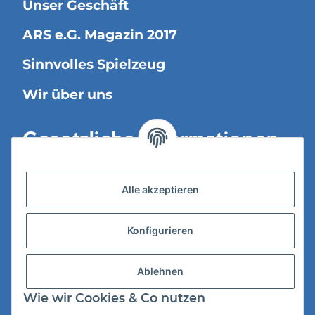
Unser Geschäft
ARS e.G. Magazin 2017
Sinnvolles Spielzeug
Wir über uns
Gesetzliche Informationen
Versandinformationen
Alle akzeptieren
Datenschutz
Konfigurieren
AGB
Widerrufsrecht
Ablehnen
Impressum
Wie wir Cookies & Co nutzen