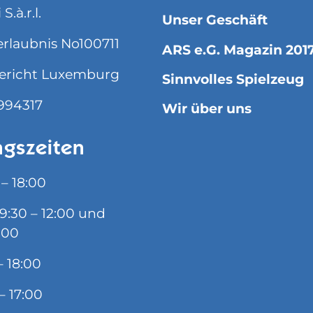
S.à.r.l.
Unser Geschäft
rlaubnis No100711
ARS e.G. Magazin 201
ericht Luxemburg
Sinnvolles Spielzeug
994317
Wir über uns
gszeiten
 – 18:00
09:30 – 12:00 und
:00
– 18:00
– 17:00