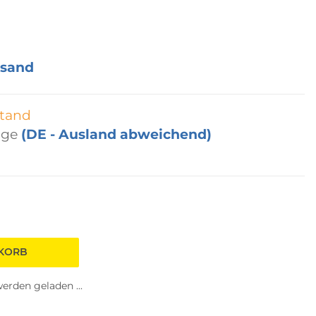
rsand
tand
age
(DE - Ausland abweichend)
NKORB
rden geladen ...