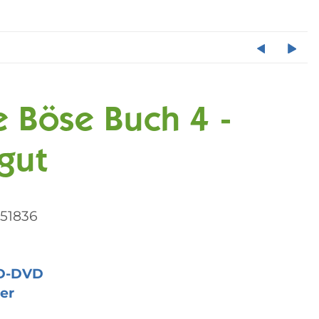
e Böse Buch 4 -
 gut
51836
D-DVD
er