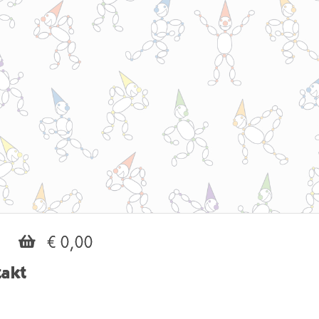
€ 0,00
akt