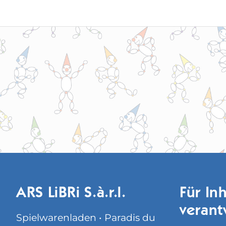
ARS LiBRi S.à.r.l.
Für Inh
verant
Spielwarenladen • Paradis du