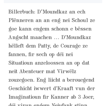
Billerbuch: D'Moundkaz an ech
Plënneren an an eng nei Schoul ze
goe kann engem schonn e bëssen
Angscht maachen … D’Moundkaz
hëlleft dem Patty, de Courage ze
fannen, fir sech op déi nei
Situatioun anzeloossen an op dat
neit Abenteuer mat Virwëlz
zouzegoen. Eng liicht a berouegend
Geschicht iwwert d’Kraaft vun der
Imaginatioun fir Kanner ab 3 Joer,
déi virun engem Neiufank stinn.