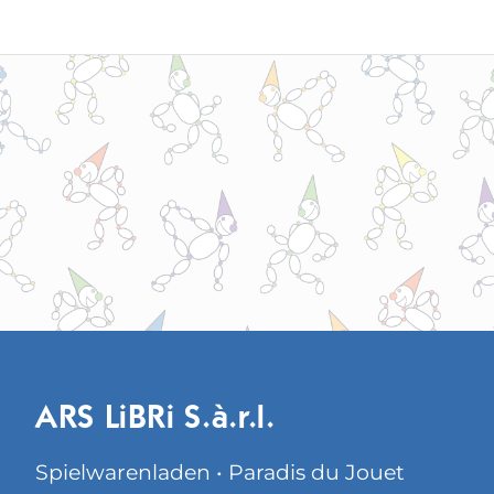
ARS LiBRi S.à.r.l.
Spielwarenladen • Paradis du Jouet