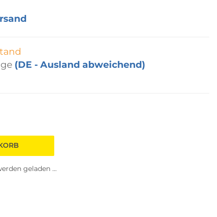
rsand
tand
age
(DE - Ausland abweichend)
NKORB
rden geladen ...