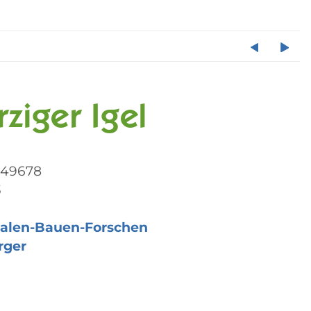
rziger Igel
049678
3
alen-Bauen-Forschen
rger