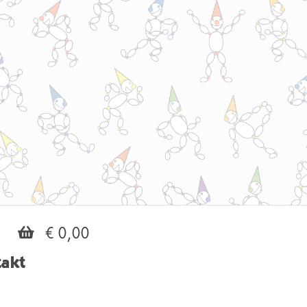
€ 0,00
akt