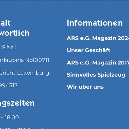
alt
Informationen
wortlich
ARS e.G. Magazin 202
S.à.r.l.
Unser Geschäft
rlaubnis No100711
ARS e.G. Magazin 201
ericht Luxemburg
Sinnvolles Spielzeug
994317
Wir über uns
gszeiten
 – 18:00