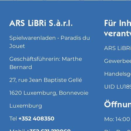
ARS LiBRi S.à.r.l.
Für Inh
verant
Spielwarenladen • Paradis du
Jouet
ARS LiBRi 
Geschäftsführerin: Marthe
Gewerbee
Bernard
Handelsg
27, rue Jean Baptiste Gellé
UID LU18
1620 Luxemburg, Bonnevoie
Öffnun
Luxemburg
Tel
+352 408350
Mo: 14:00