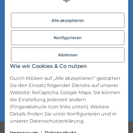
Versandinformationen
Alle akzeptieren
Datenschutz
Konfigurieren
AGB
Widerrufsrecht
Ablehnen
Impressum
Wie wir Cookies & Co nutzen
Durch Klicken auf „Alle akzeptieren“ gestatten
Sie den Einsatz folgender Dienste auf unserer
Website: ReCaptcha, Google Maps. Sie können
die Einstellung jederzeit ändern
* Alle Preise inkl. gesetzlicher USt., zzgl.
(Fingerabdruck-Icon links unten). Weitere
Versand
Details finden Sie unter
Konfigurieren
und in
unserer
Datenschutzerklärung
.
Powered by
JTL-Shop
Impressum
|
Datenschutz