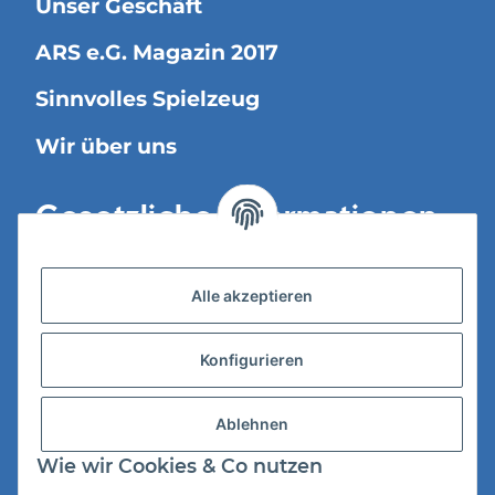
Unser Geschäft
ARS e.G. Magazin 2017
Sinnvolles Spielzeug
Wir über uns
Gesetzliche Informationen
Versandinformationen
Alle akzeptieren
Datenschutz
Konfigurieren
AGB
Widerrufsrecht
Ablehnen
Impressum
Wie wir Cookies & Co nutzen