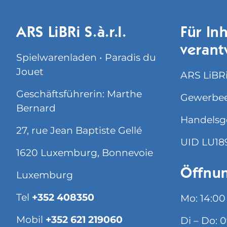
ARS LiBRi S.à.r.l.
Für Inh
verant
Spielwarenladen • Paradis du
Jouet
ARS LiBRi 
Geschäftsführerin: Marthe
Gewerbee
Bernard
Handelsg
27, rue Jean Baptiste Gellé
UID LU18
1620 Luxemburg, Bonnevoie
Öffnun
Luxemburg
Tel
+352 408350
Mo: 14:00
Mobil
+352 621 219060
Di – Do: 