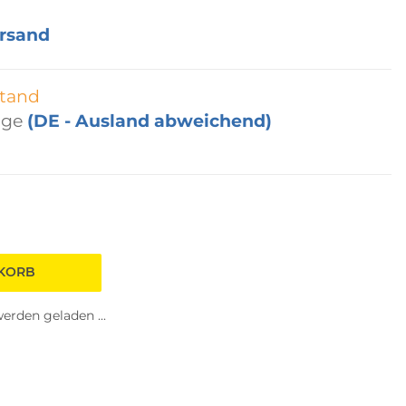
rsand
tand
age
(DE - Ausland abweichend)
NKORB
rden geladen ...