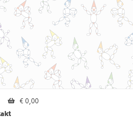
€ 0,00
akt