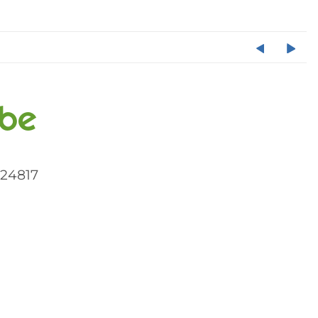
ibe
24817