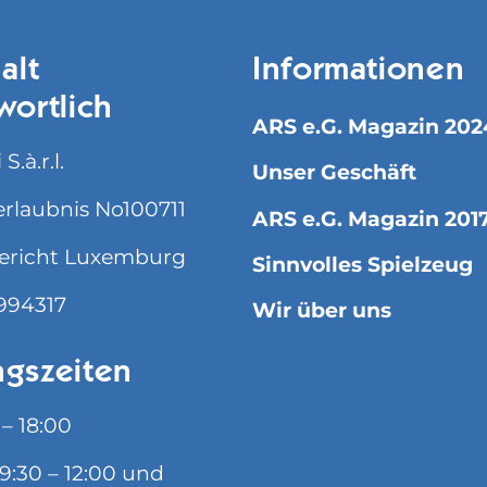
alt
Informationen
wortlich
ARS e.G. Magazin 202
S.à.r.l.
Unser Geschäft
rlaubnis No100711
ARS e.G. Magazin 201
ericht Luxemburg
Sinnvolles Spielzeug
994317
Wir über uns
gszeiten
 – 18:00
09:30 – 12:00 und