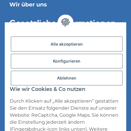
Wir über uns
Gesetzliche Informationen
Versandinformationen
Alle akzeptieren
Datenschutz
Konfigurieren
AGB
Widerrufsrecht
Ablehnen
Impressum
Wie wir Cookies & Co nutzen
Durch Klicken auf „Alle akzeptieren“ gestatten
Sie den Einsatz folgender Dienste auf unserer
Website: ReCaptcha, Google Maps. Sie können
die Einstellung jederzeit ändern
* Alle Preise inkl. gesetzlicher USt., zzgl.
(Fingerabdruck-Icon links unten). Weitere