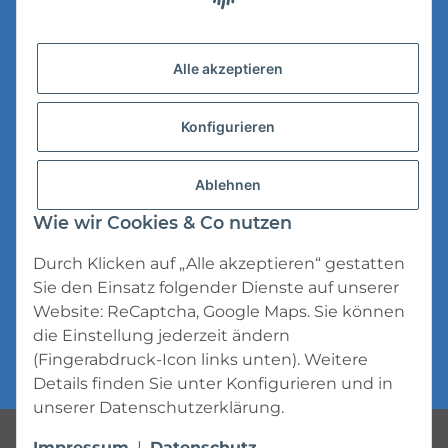
Versandinformationen
Alle akzeptieren
Datenschutz
Konfigurieren
AGB
Widerrufsrecht
Ablehnen
Impressum
Wie wir Cookies & Co nutzen
Durch Klicken auf „Alle akzeptieren“ gestatten
Sie den Einsatz folgender Dienste auf unserer
Website: ReCaptcha, Google Maps. Sie können
die Einstellung jederzeit ändern
* Alle Preise inkl. gesetzlicher USt., zzgl.
(Fingerabdruck-Icon links unten). Weitere
Versand
Details finden Sie unter
Konfigurieren
und in
unserer
Datenschutzerklärung
.
Powered by
JTL-Shop
Impressum
|
Datenschutz