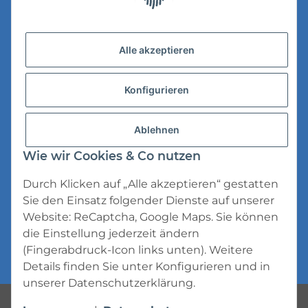
Gesetzliche Informationen
Versandinformationen
Alle akzeptieren
Datenschutz
Konfigurieren
AGB
Widerrufsrecht
Ablehnen
Impressum
Wie wir Cookies & Co nutzen
Durch Klicken auf „Alle akzeptieren“ gestatten
Sie den Einsatz folgender Dienste auf unserer
Website: ReCaptcha, Google Maps. Sie können
die Einstellung jederzeit ändern
* Alle Preise inkl. gesetzlicher USt., zzgl.
(Fingerabdruck-Icon links unten). Weitere
Versand
Details finden Sie unter
Konfigurieren
und in
unserer
Datenschutzerklärung
.
Powered by
JTL-Shop