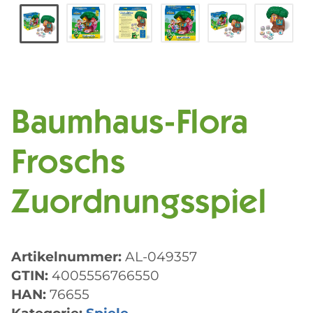
Baumhaus-Flora
Froschs
Zuordnungsspiel
Artikelnummer:
AL-049357
GTIN:
4005556766550
HAN:
76655