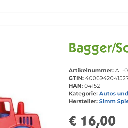
Bagger/Sc
Artikelnummer:
AL-0
GTIN:
400694204152
HAN:
04152
Kategorie:
Autos und
Hersteller:
Simm Spi
€ 16,00