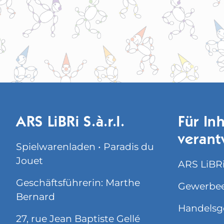
ARS LiBRi S.à.r.l.
Für Inh
verant
Spielwarenladen • Paradis du
Jouet
ARS LiBRi 
Geschäftsführerin: Marthe
Gewerbee
Bernard
Handelsg
27, rue Jean Baptiste Gellé