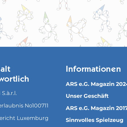
alt
Informationen
wortlich
ARS e.G. Magazin 202
S.à.r.l.
Unser Geschäft
rlaubnis No100711
ARS e.G. Magazin 201
ericht Luxemburg
Sinnvolles Spielzeug