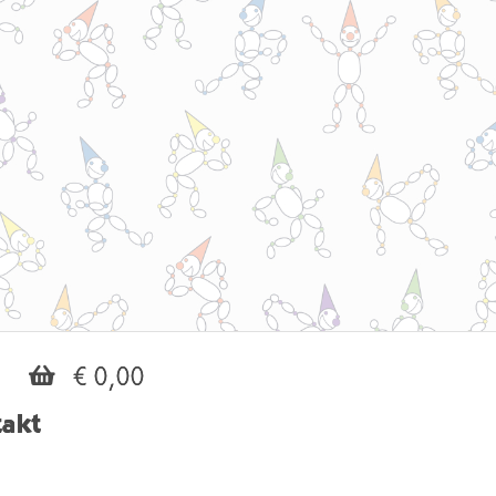
€ 0,00
akt