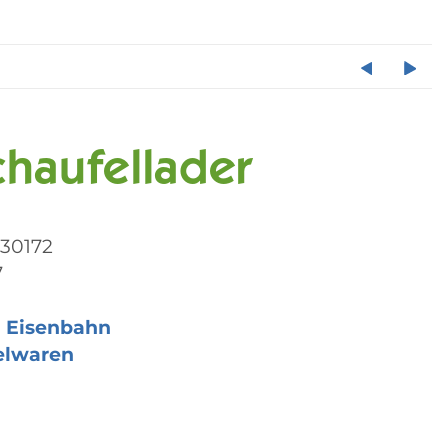
haufellader
30172
7
 Eisenbahn
elwaren