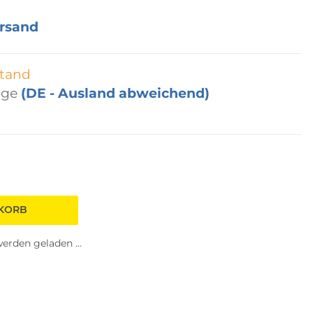
rsand
tand
age
(DE - Ausland abweichend)
NKORB
rden geladen ...