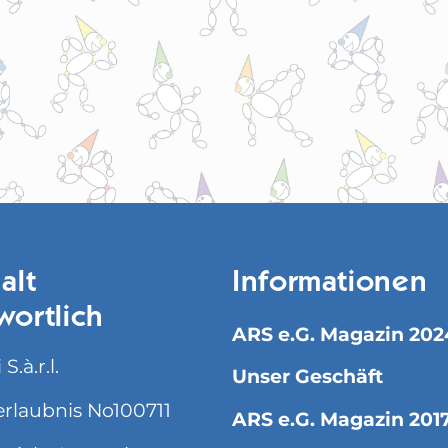
alt
Informationen
wortlich
ARS e.G. Magazin 202
S.à.r.l.
Unser Geschäft
rlaubnis No100711
ARS e.G. Magazin 201