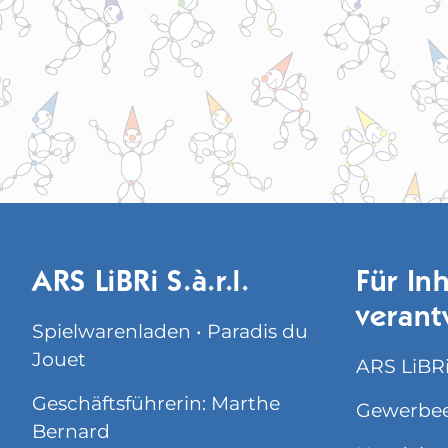
ARS LiBRi S.à.r.l.
Für Inh
verant
Spielwarenladen • Paradis du
Jouet
ARS LiBRi 
Geschäftsführerin: Marthe
Gewerbee
Bernard