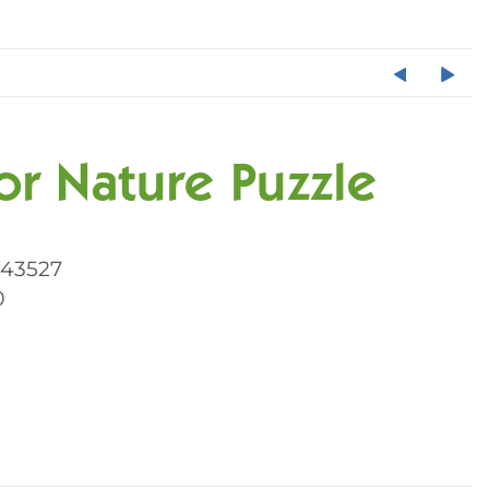
r Nature Puzzle
043527
0