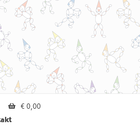
€ 0,00
akt