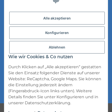
Gesetzliche Informationen
Versandinformationen
Alle akzeptieren
Datenschutz
Konfigurieren
AGB
Widerrufsrecht
Ablehnen
Impressum
Wie wir Cookies & Co nutzen
Durch Klicken auf „Alle akzeptieren“ gestatten
Sie den Einsatz folgender Dienste auf unserer
Website: ReCaptcha, Google Maps. Sie können
die Einstellung jederzeit ändern
* Alle Preise inkl. gesetzlicher USt., zzgl.
(Fingerabdruck-Icon links unten). Weitere
Versand
Details finden Sie unter
Konfigurieren
und in
unserer
Datenschutzerklärung
.
Powered by
JTL-Shop