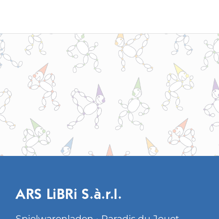
ARS LiBRi S.à.r.l.
Spielwarenladen • Paradis du Jouet